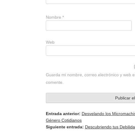
Nombre
*
Web
Guarda mi nombre, correo electrónico y web e
comente.
Entrada anterior:
Desvelando los Micromachism
Género Cotidianos
Siguiente entrada:
Descubriendo tus Debilid