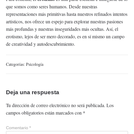
que somos como seres humanos. Desde nuestras
representaciones más primitivas hasta nuestros refinados intentos
artísticos, nos ofrece un espejo para explorar nuestras pasiones
más profundas y nuestras inseguridades más ocultas. Así, el
erotismo, lejos de ser mero decorado, es en sí mismo un campo
de creatividad y autodescubrimiento.
Categorías:
Psicología
Deja una respuesta
Tu dirección de correo electrónico no será publicada.
Los
campos obligatorios están marcados con
*
Comentario
*