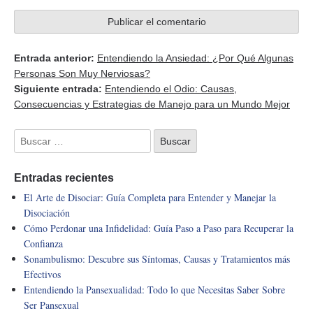
Entrada anterior:
Entendiendo la Ansiedad: ¿Por Qué Algunas
Personas Son Muy Nerviosas?
Siguiente entrada:
Entendiendo el Odio: Causas,
Consecuencias y Estrategias de Manejo para un Mundo Mejor
Entradas recientes
El Arte de Disociar: Guía Completa para Entender y Manejar la
Disociación
Cómo Perdonar una Infidelidad: Guía Paso a Paso para Recuperar la
Confianza
Sonambulismo: Descubre sus Síntomas, Causas y Tratamientos más
Efectivos
Entendiendo la Pansexualidad: Todo lo que Necesitas Saber Sobre
Ser Pansexual