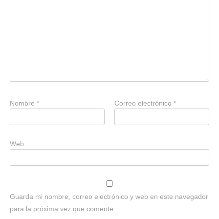
Nombre
*
Correo electrónico
*
Web
Guarda mi nombre, correo electrónico y web en este navegador
para la próxima vez que comente.