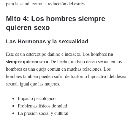
para la salud, como la reducción del estrés.
Mito 4: Los hombres siempre
quieren sexo
Las Hormonas y la sexualidad
no
Este es un estereotipo dañino e inexacto. Los hombres
siempre quieren sexo
. De hecho, un bajo deseo sexual en los
hombres es una queja común en muchas relaciones. Los
hombres también pueden sufrir de trastorno hipoactivo del deseo
sexual, igual que las mujeres.
Impacto psicológico
Problemas físicos de salud
La presión social y cultural