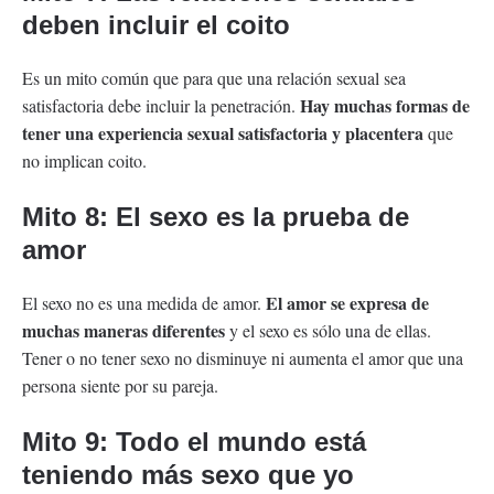
deben incluir el coito
Es un mito común que para que una relación sexual sea
Hay muchas formas de
satisfactoria debe incluir la penetración.
tener una experiencia sexual satisfactoria y placentera
que
no implican coito.
Mito 8: El sexo es la prueba de
amor
El amor se expresa de
El sexo no es una medida de amor.
muchas maneras diferentes
y el sexo es sólo una de ellas.
Tener o no tener sexo no disminuye ni aumenta el amor que una
persona siente por su pareja.
Mito 9: Todo el mundo está
teniendo más sexo que yo